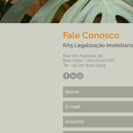
Fale Conosco
RA5 Legalização Imobiliári
Rua dos Ingleses, 55
Bela Vista - São Paulo/SP
Tel: +55 (11) 3051-5553