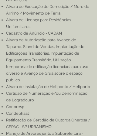
Alvará de Execução de Demolição / Muro de
Arrimo / Movimento de Terra
Alvará de Licença para Residências
Unifamiliares
Cadastro de Anúncio - CADAN
Alvará de Autorização para Avanço de
Tapume, Stand de Vendas, Implantação de
Edificações Transitórias, Implantação de
Equipamento Transitório, Utilização
temporária de edificação licenciada para uso
diverso e Avanço de Grua sobre o espaço
público
Alvará de Instalação de Heliponto / Heliporto
Certidão de Numeração e/ou Denominação
de Logradouro
Conpresp
Condephaat
Retificação de Certidão de Outorga Onerosa /
CEPAC - SP URBANISMO
Manejo de Árvores junto a Subprefeitura -