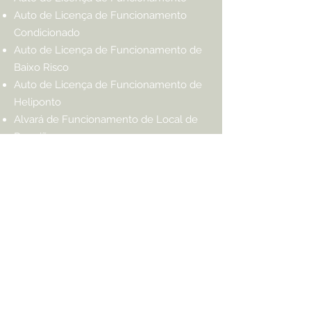
Auto de Licença de Funcionamento
Condicionado
Auto de Licença de Funcionamento de
Baixo Risco
Auto de Licença de Funcionamento de
Heliponto
Alvará de Funcionamento de Local de
Reunião
Declaração Tributária de
Conclusão de Obras
DTCO – Com ou sem dedução de Notas
Fiscais
Certificado de Quitação de ISS
(Construção / Demolição / Reforma /
Regularização)