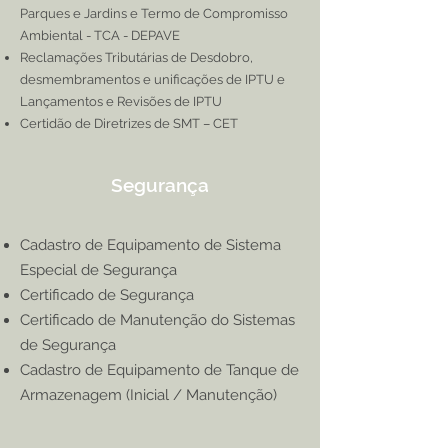
Parques e Jardins e Termo de Compromisso
Ambiental - TCA - DEPAVE
Reclamações Tributárias de Desdobro,
desmembramentos e unificações de IPTU e
Lançamentos e Revisões de IPTU
Certidão de Diretrizes de SMT – CET
Segurança
Cadastro de Equipamento de Sistema
Especial de Segurança
Certificado de Segurança
Certificado de Manutenção do Sistemas
de Segurança
Cadastro de Equipamento de Tanque de
Armazenagem (Inicial / Manutenção)